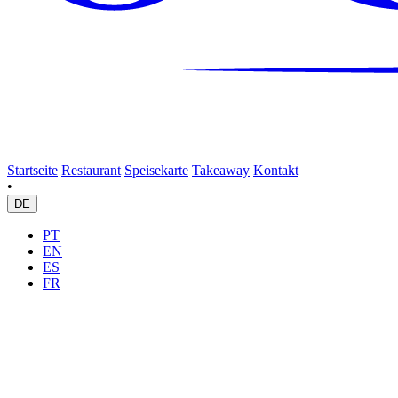
Startseite
Restaurant
Speisekarte
Takeaway
Kontakt
•
DE
PT
EN
ES
FR