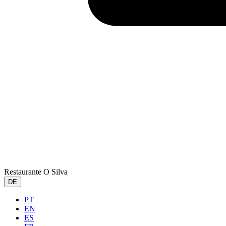
Restaurante O Silva
DE
PT
EN
ES